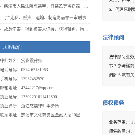
人; 3、担
慈溪市人民法院陈某甲、肖某乙等盗窃罪，姜...
6、代理死刑案
余*走私、贩卖、运输、制造毒品罪一审刑事...
故意伤害，得到被害人谅解，获得轻判，拘役...
法律顾问
联系我们
法律顾问业务
律师姓名：赏彩霞律师
书 3.参与
电话号码：0574-63181963
调解 6.就有关
手机号码：13957452570
邮箱地址：43442217@qq.com
执业证号：13302201011412890
债权债务
执业律所：浙江慈鼎律师事务所
联系地址：慈溪市文化商务区金融大厦10层
业务范围： 
师催款函; 4