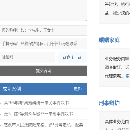
答辩状、执行
益，减少您的
婚姻家庭
业务服务内容 
调查取证、诉讼
提交咨询
代理遗嘱...
更
成功案例
更多+
刑事辩护
高*甲与胡*离婚纠纷一审民事判决书
张*、陈*等聚众斗殴罪一审刑事判决书
具体业务范围
慈溪市人民法院陆某松、徐*芳等走私、贩卖...