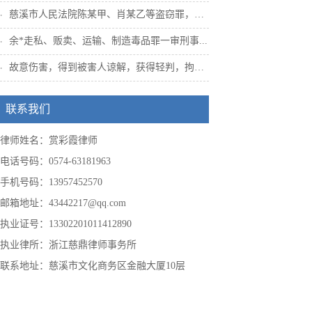
慈溪市人民法院陈某甲、肖某乙等盗窃罪，姜...
余*走私、贩卖、运输、制造毒品罪一审刑事...
故意伤害，得到被害人谅解，获得轻判，拘役...
联系我们
律师姓名：赏彩霞律师
电话号码：0574-63181963
手机号码：13957452570
邮箱地址：43442217@qq.com
执业证号：13302201011412890
执业律所：浙江慈鼎律师事务所
联系地址：慈溪市文化商务区金融大厦10层