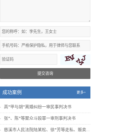
提交咨询
成功案例
更多+
高*甲与胡*离婚纠纷一审民事判决书
张*、陈*等聚众斗殴罪一审刑事判决书
慈溪市人民法院陆某松、徐*芳等走私、贩卖...