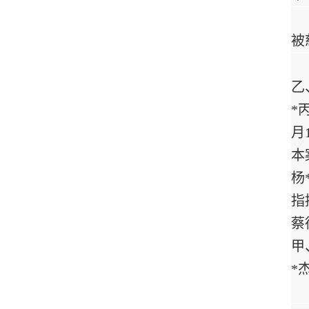
被
乙
*
月
本
杨
指
蔡
甲
*