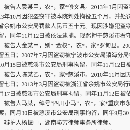
被告人袁某甲，农*，家*修文县。2013年3月
013年10月因犯盗窃罪被本院判处拘役五个月，并处
省余姚市公安局罚款人民币五十元。现因涉嫌犯盗窃罪
留，同年11月12日被依法逮捕。现羁押于慈溪市看
被告人金某甲，别*“金权”，农*，家*罗甸县。2
留五日；2007年7月因盗窃被宁波市公安局镇海分局
10月15日被慈溪市公安局刑事拘留，同年11月12
被告人陈某乙，农*，家*慈溪市。2010年11
留七日；2013年3月因盗窃被浙江省余姚市公安局行
0月17日被慈溪市公安局刑事拘留，同年11月12日
被告人马某，绰号“四川小马”，农*，家*重庆市永
案，同月30日被慈溪市公安局刑事拘留，同年9月3
辩护人杨振中，湖南鎏芳律师事务所律师。