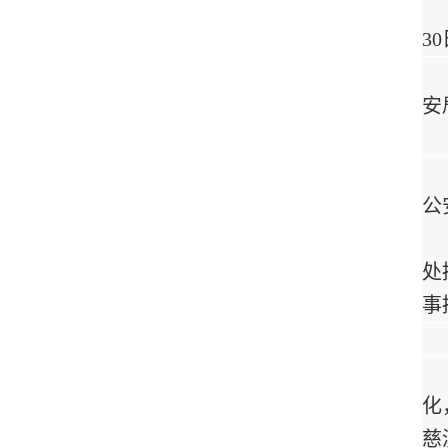
3
安
公
处
事
化
慈