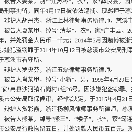
被告人姜某，别*“江苏琴”，农*，家*彝良县。因涉
局刑事拘留，同年9月17日被依法逮捕。现羁押于
辩护人胡丹杰，浙江上林律师事务所律师，慈溪
被告人夏某甲，绰号“清华”，农*，家*广丰县。2
年，并处罚金人民币一千元；2014年5月因赌博被
涉嫌犯盗窃罪于2014年10月12日被慈溪市公安局刑
于慈溪市看守所。
辩护人罗央芬，浙江五磊律师事务所律师。
被告人肖某甲，绰号“小新”，男，1995年4月2
，家*高县沙河镇石岗村1组26号。因涉嫌犯盗窃罪、抢
溪市公安局取保候审，经*院决定，于2015年4月2
辩护人赏彩霞，浙江杨柳风律师事务所律师，慈
被告人熊某，绰号“熊三”、“矮子”，农*，家*筠连
市公安局行政拘留五日，并处罚款人民币五百元。现因