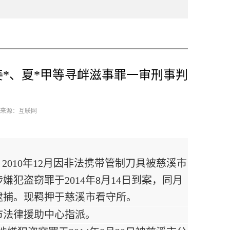
*、夏*甲等寻衅滋事罪一审刑事判
3 来源：互联网
2010年12月因非法携带管制刀具被慈溪市
犯盗窃罪于2014年8月14日到案，同月
法逮捕。现羁押于慈溪市看守所。
市法律援助中心指派。