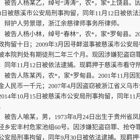
被告人杨某乙，绰号“涛涛”，农*，家*上饶县。因
8日被慈溪市公安局刑事拘留，同年11月12日被依
辩护人劳景璟，浙江余慈律师事务所律师。
被告人杨小林，绰号“春林”，农*，家*罗甸县。2
政拘留十日；2009年3月因寻衅滋事被慈溪市公安局
被本院判处有期徒刑二年三个月。现因涉嫌犯盗窃罪于
，同年11月12日被依法逮捕。现羁押于慈溪市看守
被告人陈某丙，农*，家*罗甸县。2001年11
金人民币一千元；2007年4月因盗窃被浙江省义乌
2014年10月15日被慈溪市公安局刑事拘留，同年1
。
被告人喻某，男，1973年8月24日出生于贵州省
径乡宏丰村危家池组60号。因涉嫌犯盗窃罪、抢夺罪于
公安局刑事拘留，同年9月30日被依法逮捕。现羁