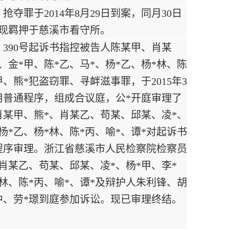
夺罪于2014年8月29日到案，同月30日
。现羁押于慈溪市看守所。
）390号起诉书指控被告人陈某甲、肖某
、金*甲、陈*乙、马*、杨*乙、杨*林、陈
、熊*犯盗窃罪、寻衅滋事罪，于2015年3
用普通程序，组成合议庭，公*开庭审理了
肖某甲、熊*、肖某乙、苟某、邱某、凌*、
杨*乙、杨*林、陈*丙、喻*、谭*对起诉书
程序审理。浙江省慈溪市人民检察院检察员
肖某乙、苟某、邱某、凌*、杨*甲、李*
*林、陈*丙、喻*、谭*及辩护人朱利锋、胡
*中、劳*璟到庭参加诉讼。现已审理终结。