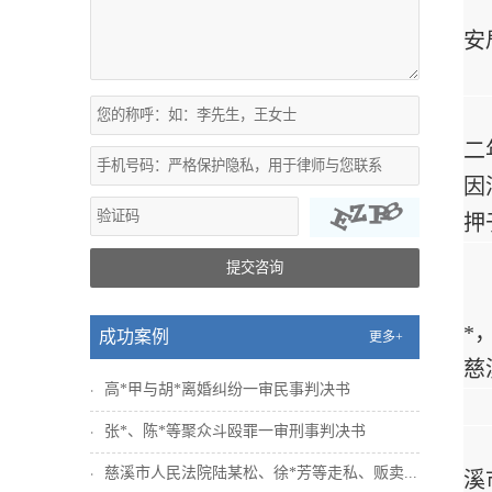
安
二
因
押
提交咨询
*
成功案例
更多+
慈
高*甲与胡*离婚纠纷一审民事判决书
张*、陈*等聚众斗殴罪一审刑事判决书
慈溪市人民法院陆某松、徐*芳等走私、贩卖...
溪