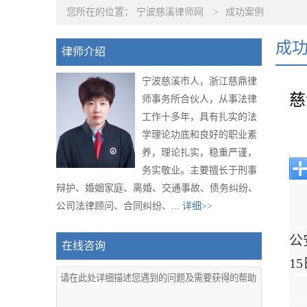
您所在的位置：
宁波慈溪律师网
>
成功案例
成
律师介绍
宁波慈溪市人，浙江慈鼎律
慈
师事务所合伙人，从事法律
工作十多年，具有扎实的法
学理论功底和良好的职业素
养，理论扎实，稳重严谨，
务实敬业。主要擅长于刑事
辩护、婚姻家庭、离婚、交通事故、债务纠纷、
公司法律顾问、合同纠纷、...
详细>>
公
在线咨询
1