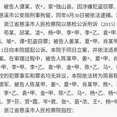
被告人谭某，农*，家*独山县。因涉嫌犯盗窃罪、抢
慈溪市公安局刑事拘留，同年9月30日被依法逮捕
浙江省慈溪市人民检察院以慈检公诉刑诉（2015
、苟某、邱某、凌*、杨*甲、李*甲、李*乙、袁*甲
丙、喻*、谭*犯盗窃罪；被告人姜某、夏*甲、肖某甲
11日向本院提起公诉。本院于同日立案，并依法适
案。在审理过程中，被告人陈某甲、姜*、夏*甲、
*甲、李*甲、李*乙、袁*甲、金*甲、陈*乙、马*、
控的犯罪事实和罪名均无异议，本院依法转为简易
德军、被告人陈某甲、姜*、夏*甲、肖某甲、熊*、
、李*乙、袁*甲、金*甲、陈*乙、马*、杨*乙、杨
杰、罗*芬、赏*霞、岑*君、张*、苗*浓、王*、杨
浙江省慈溪市人民检察院指控：