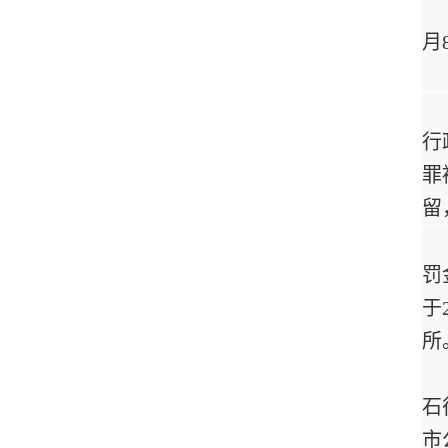
月
行
罪
留
罚
于
所
石
市