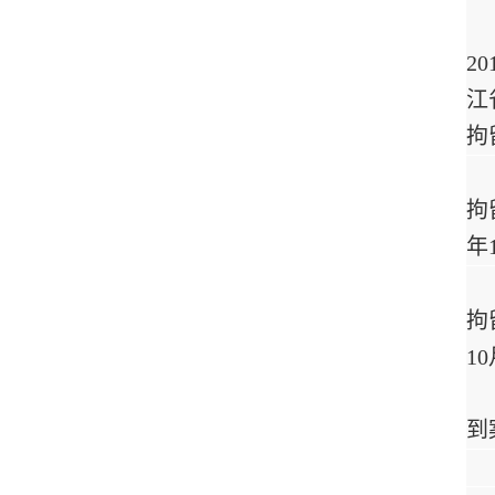
2
江
拘
拘
年
拘
1
到