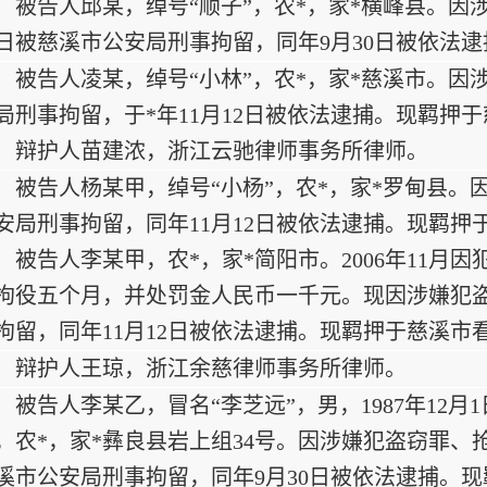
被告人邱某，绰号“顺子”，农*，家*横峰县。因涉
0日被慈溪市公安局刑事拘留，同年9月30日被依法
被告人凌某，绰号“小林”，农*，家*慈溪市。因涉嫌
局刑事拘留，于*年11月12日被依法逮捕。现羁押
辩护人苗建浓，浙江云驰律师事务所律师。
被告人杨某甲，绰号“小杨”，农*，家*罗甸县。因涉
安局刑事拘留，同年11月12日被依法逮捕。现羁押
被告人李某甲，农*，家*简阳市。2006年11
拘役五个月，并处罚金人民币一千元。现因涉嫌犯盗窃
拘留，同年11月12日被依法逮捕。现羁押于慈溪市
辩护人王琼，浙江余慈律师事务所律师。
被告人李某乙，冒名“李芝远”，男，1987年12
，农*，家*彝良县岩上组34号。因涉嫌犯盗窃罪、抢夺
溪市公安局刑事拘留，同年9月30日被依法逮捕。