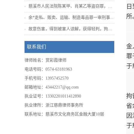
日
慈溪市人民法院陈某甲、肖某乙等盗窃罪，姜...
所
余*走私、贩卖、运输、制造毒品罪一审刑事...
故意伤害，得到被害人谅解，获得轻判，拘役...
金
联系我们
罪
律师姓名：赏彩霞律师
于
电话号码：0574-63181963
手机号码：13957452570
邮箱地址：43442217@qq.com
拘
执业证号：13302201011412890
省
执业律所：浙江慈鼎律师事务所
联系地址：慈溪市文化商务区金融大厦10层
因
于