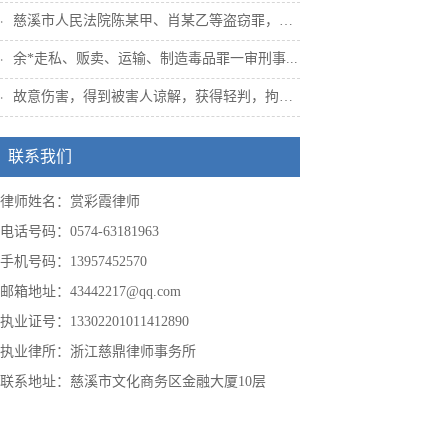
慈溪市人民法院陈某甲、肖某乙等盗窃罪，姜...
务。
余*走私、贩卖、运输、制造毒品罪一审刑事...
5.代理刑
故意伤害，得到被害人谅解，获得轻判，拘役...
交通事故
6.代理
联系我们
交通事故
同民事诉讼。
律师姓名：赏彩霞律师
电话号码：0574-63181963
手机号码：13957452570
邮箱地址：43442217@qq.com
执业证号：13302201011412890
执业律所：浙江慈鼎律师事务所
联系地址：慈溪市文化商务区金融大厦10层