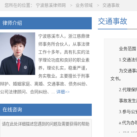
您所在的位置：
宁波慈溪律师网
>
业务领域
>
交通事故
交通事故
律师介绍
宁波慈溪市人，浙江慈鼎律
师事务所合伙人，从事法律
业务范围
工作十多年，具有扎实的法
1.交通法
学理论功底和良好的职业素
养，理论扎实，稳重严谨，
为交通事
务实敬业。主要擅长于刑事
文书。
辩护、婚姻家庭、离婚、交通事故、债务纠纷、
2.代理保
公司法律顾问、合同纠纷、...
详细>>
事故发生
在线咨询
3.参与
a.代为
b.代为进