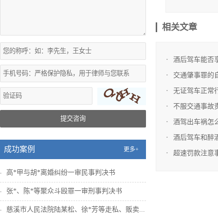
c. 代
相关文章
d.代为
4.代理
酒后驾车能否
交通事故
交通肇事罪的
一方的委托，
无证驾车正常
a.调查
不服交通事故
b.起草
提交咨询
酒驾出车祸怎
c.代为
酒后驾车和醉
d.代为
成功案例
更多+
超速罚款注意
e参加开
高*甲与胡*离婚纠纷一审民事判决书
f.代收法
张*、陈*等聚众斗殴罪一审刑事判决书
g.代理强
慈溪市人民法院陆某松、徐*芳等走私、贩卖...
以上代理