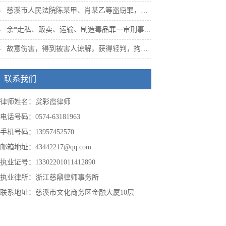
慈溪市人民法院陈某甲、肖某乙等盗窃罪，姜...
余*走私、贩卖、运输、制造毒品罪一审刑事...
故意伤害，得到被害人谅解，获得轻判，拘役...
联系我们
律师姓名：赏彩霞律师
电话号码：0574-63181963
手机号码：13957452570
邮箱地址：43442217@qq.com
执业证号：13302201011412890
执业律所：浙江慈鼎律师事务所
联系地址：慈溪市文化商务区金融大厦10层