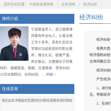
您所在的位置：
宁波慈溪律师网
>
业务领域
>
经济纠纷
经济纠纷
律师介绍
宁波慈溪市人，浙江慈鼎律
师事务所合伙人，从事法律
经济纠纷
工作十多年，具有扎实的法
有两大类
学理论功底和良好的职业素
经济侵权纠纷
养，理论扎实，稳重严谨，
主体间确立交
务实敬业。主要擅长于刑事
辩护、婚姻家庭、离婚、交通事故、债务纠纷、
经济纠纷
公司法律顾问、合同纠纷、...
详细>>
产生经济
1、进行
在线咨询
见，导致经济
2、在进
同，因而产生