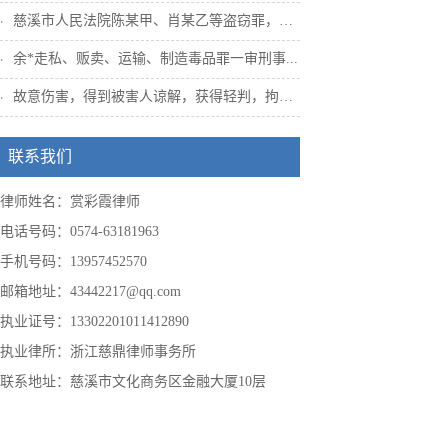
慈溪市人民法院陈某甲、肖某乙等盗窃罪，姜...
余*走私、贩卖、运输、制造毒品罪一审刑事...
故意伤害，得到被害人谅解，获得轻判，拘役...
联系我们
律师姓名：赏彩霞律师
电话号码：0574-63181963
手机号码：13957452570
邮箱地址：43442217@qq.com
执业证号：13302201011412890
执业律所：浙江慈鼎律师事务所
联系地址：慈溪市文化商务区金融大厦10层