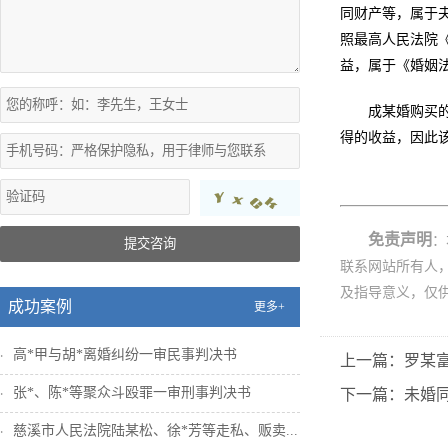
同财产等，属于
照最高人民法院
益，属于《婚姻法
成某婚购买
得的收益，因此该
免责声明
：
提交咨询
联系网站所有人
及指导意义，仅
成功案例
更多+
高*甲与胡*离婚纠纷一审民事判决书
上一篇：罗某
张*、陈*等聚众斗殴罪一审刑事判决书
下一篇：未婚
慈溪市人民法院陆某松、徐*芳等走私、贩卖...