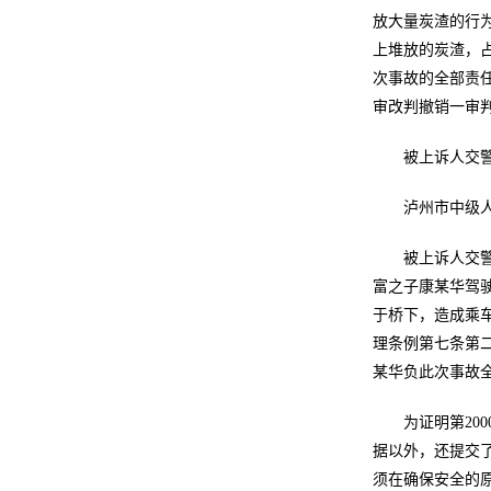
放大量炭渣的行为
上堆放的炭渣，
次事故的全部责
审改判撤销一审判
被上诉人交
泸州市中级
被上诉人交警队
富之子康某华驾驶
于桥下，造成乘
理条例第七条第
某华负此次事故
为证明第20
据以外，还提交
须在确保安全的