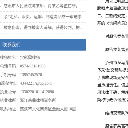
用以证明施
慈溪市人民法院陈某甲、肖某乙等盗窃罪，姜...
牌照片和事故现
二、三款的规定，
余*走私、贩卖、运输、制造毒品罪一审刑事...
基的《询问笔录
故意伤害，得到被害人谅解，获得轻判，拘役...
对原告罗某
联系我们
原告罗某富对
律师姓名：赏彩霞律师
泸州市龙马潭
电话号码：0574-63181963
予采信;交警队
手机号码：13957452570
了事故现场无安
邮箱地址：43442217@qq.com
当承担责任。该主
执业证号：13302201011412890
用法律正确，程
简称行政诉讼法)第
执业律所：浙江慈鼎律师事务所
联系地址：慈溪市文化商务区金融大厦10层
维持交警队2
原告罗某富