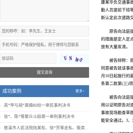
康某华负交通事
勤人员提前下班
新认定此次道路
原告向法庭
的措施是定人定
放有大量炭渣。
被告辩称：
同意被告就该事故
提交咨询
月10日起施行的
条第二款第(三
成功案例
更多+
被告向法庭
用以证明原告对道
高*甲与胡*离婚纠纷一审民事判决书
事故现场勘查草图
张*、陈*等聚众斗殴罪一审刑事判决书
能安全通过。3
慈溪市人民法院陆某松、徐*芳等走私、贩卖...