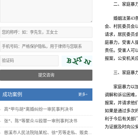
二、家庭暴
婚姻法第4
会、村民委员会
请求，居民委员
庭暴力，受害人
责任。受害人可
报案，公安机关
三、家庭暴
提交咨询
家庭暴力以
成功案例
更多+
调解和诉讼困难
报案，并请求他
高*甲与胡*离婚纠纷一审民事判决书
如果是通过多次
利于今后有关部
张*、陈*等聚众斗殴罪一审刑事判决书
为证据及时向公
慈溪市人民法院陆某松、徐*芳等走私、贩卖...