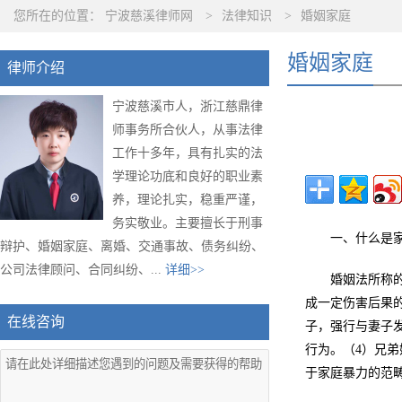
您所在的位置：
宁波慈溪律师网
>
法律知识
>
婚姻家庭
婚姻家庭
律师介绍
宁波慈溪市人，浙江慈鼎律
师事务所合伙人，从事法律
工作十多年，具有扎实的法
学理论功底和良好的职业素
养，理论扎实，稳重严谨，
务实敬业。主要擅长于刑事
一、什么是
辩护、婚姻家庭、离婚、交通事故、债务纠纷、
公司法律顾问、合同纠纷、...
详细>>
婚姻法所称
成一定伤害后果
在线咨询
子，强行与妻子
行为。（4）兄
于家庭暴力的范