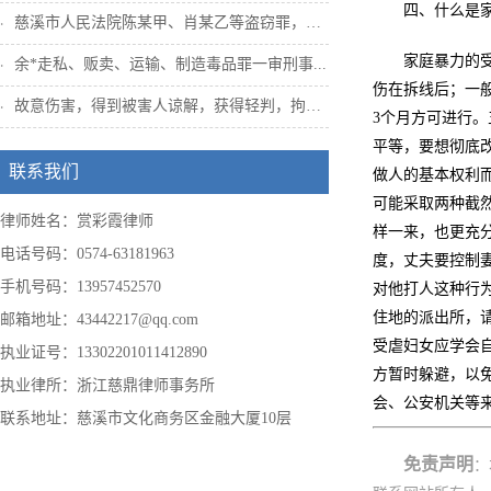
四、什么是
慈溪市人民法院陈某甲、肖某乙等盗窃罪，姜...
家庭暴力的
余*走私、贩卖、运输、制造毒品罪一审刑事...
伤在拆线后；一
故意伤害，得到被害人谅解，获得轻判，拘役...
3个月方可进行
平等，要想彻底
联系我们
做人的基本权利
可能采取两种截
律师姓名：赏彩霞律师
样一来，也更充
电话号码：0574-63181963
度，丈夫要控制
手机号码：13957452570
对他打人这种行
住地的派出所，
邮箱地址：43442217@qq.com
受虐妇女应学会
执业证号：13302201011412890
方暂时躲避，以
执业律所：浙江慈鼎律师事务所
会、公安机关
联系地址：慈溪市文化商务区金融大厦10层
免责声明
：